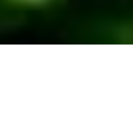
Video
malimig
Anna, Guillem, Emilio,
Martin, Adrián,...
25/08/11 00:01