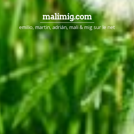
malimig.com
emilio, martin, adrián, mali & mig sur le net