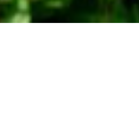
avril 2009
malimig
|
mai 2009
|
mars 2009
Premières bêtises
29/04/09 22:26 Catégorie:
Bébé