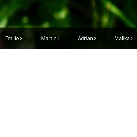
Emilio
Martin
Adrián
Malika
et 2014
ral