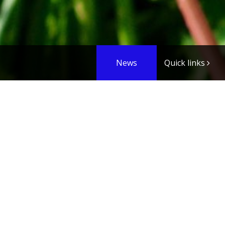
News
Quick links
septembre 2014
malimig
|
novembre 2014
|
juill
Horcajo 2014
13/09/14 23:53 Catégorie:
Géné