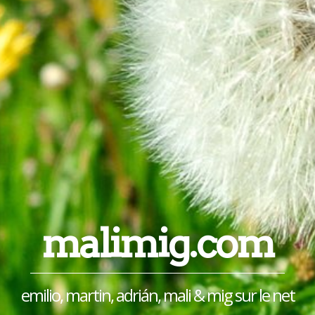
malimig.com
emilio, martin, adrián, mali & mig sur le net