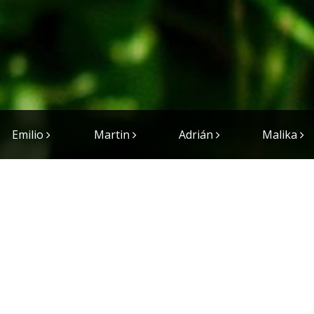
Emilio
Martin
Adrián
Malika
re 2007