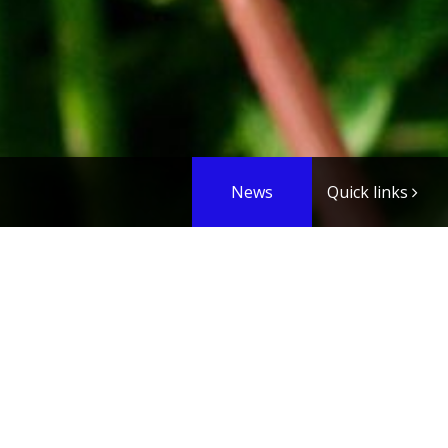
News
Quick links
décembre 2007
malimig
|
janvier 2008
|
novemb
Un noël rouge...
29/12/07 21:49 Catégorie:
Bébé