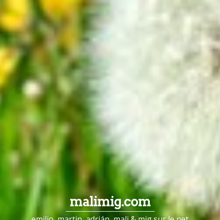
malimig.com
emilio, martin, adrián, mali & mig sur le net